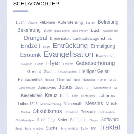
SCHLAGWÖRTER
Befreiung
Auferstehung
1 Jahr
Afikomen
Advent
Basteln
Bekehrung
Buch
Bibel
blaue Blume
Blog-System
Charismatik
Drangsal
Einkaufswagenchips
Dreieinigkeit
Entrückung
Endzeit
Ermutigung
Engel
Evangelisation
Esoterik
Evangelium
Flyer
Gebetserhörung
Evolution
Flüche
Fraktale
Heiliger Geist
Gericht
Glaube
Glaubensabfall
Himmel
Heilssicherheit
Israel
Heilung
Hölle
Humanist
Humor
Jesus
Jahresvers
Judentum
Jahreslosung
Katholizismus
KI
Kreuz
Kieselstein
Lobpreis
Kunst
Lärm
Lichterkette
Messias
Musik
Luther 1545
Mathematik
Marienverehrung
Okkultismus
Pessach
Muslim
Orthodoxie
Reinkarnation
Software
Schöpfung
Seder
Sehnsucht
Schlafparalyse
Sieger
Traktat
Suche
Tod
Spott
Sprachengebet
Synchronizität
Taufe