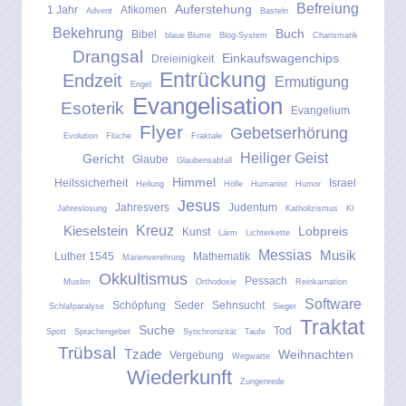
Befreiung
Auferstehung
1 Jahr
Afikomen
Advent
Basteln
Bekehrung
Buch
Bibel
blaue Blume
Blog-System
Charismatik
Drangsal
Einkaufswagenchips
Dreieinigkeit
Entrückung
Endzeit
Ermutigung
Engel
Evangelisation
Esoterik
Evangelium
Flyer
Gebetserhörung
Evolution
Flüche
Fraktale
Heiliger Geist
Gericht
Glaube
Glaubensabfall
Himmel
Heilssicherheit
Israel
Heilung
Hölle
Humanist
Humor
Jesus
Jahresvers
Judentum
Jahreslosung
Katholizismus
KI
Kreuz
Kieselstein
Lobpreis
Kunst
Lärm
Lichterkette
Messias
Musik
Luther 1545
Mathematik
Marienverehrung
Okkultismus
Pessach
Muslim
Orthodoxie
Reinkarnation
Software
Schöpfung
Seder
Sehnsucht
Schlafparalyse
Sieger
Traktat
Suche
Tod
Spott
Sprachengebet
Synchronizität
Taufe
Trübsal
Tzade
Weihnachten
Vergebung
Wegwarte
Wiederkunft
Zungenrede