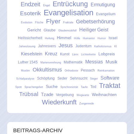
Entrückung
Endzeit
Ermutigung
Engel
Evangelisation
Esoterik
Evangelium
Flyer
Gebetserhörung
Evolution
Flüche
Fraktale
Heiliger Geist
Gericht
Glaube
Glaubensabfall
Himmel
Heilssicherheit
Israel
Heilung
Hölle
Humanist
Humor
Jesus
Jahresvers
Judentum
Jahreslosung
Katholizismus
KI
Kreuz
Kieselstein
Lobpreis
Kunst
Lärm
Lichterkette
Messias
Musik
Luther 1545
Mathematik
Marienverehrung
Okkultismus
Pessach
Muslim
Orthodoxie
Reinkarnation
Software
Schöpfung
Seder
Sehnsucht
Schlafparalyse
Sieger
Traktat
Suche
Tod
Spott
Sprachengebet
Synchronizität
Taufe
Trübsal
Tzade
Weihnachten
Vergebung
Wegwarte
Wiederkunft
Zungenrede
BEITRAGS-ARCHIV