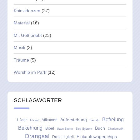
Koinzidenzen
(27)
Material
(16)
Mit Gott erlebt
(23)
Musik
(3)
Träume
(5)
Worship im Park
(12)
SCHLAGWÖRTER
Befreiung
Auferstehung
1 Jahr
Afikomen
Advent
Basteln
Bekehrung
Buch
Bibel
blaue Blume
Blog-System
Charismatik
Drangsal
Einkaufswagenchips
Dreieinigkeit