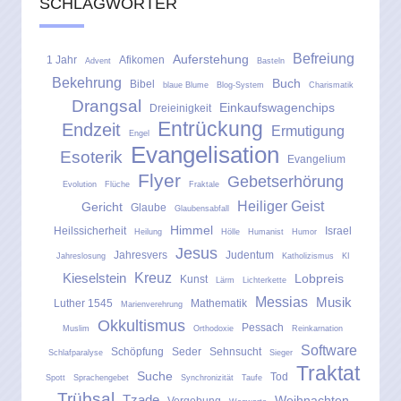
SCHLAGWÖRTER
Befreiung
Auferstehung
1 Jahr
Afikomen
Advent
Basteln
Bekehrung
Buch
Bibel
blaue Blume
Blog-System
Charismatik
Drangsal
Einkaufswagenchips
Dreieinigkeit
Entrückung
Endzeit
Ermutigung
Engel
Evangelisation
Esoterik
Evangelium
Flyer
Gebetserhörung
Evolution
Flüche
Fraktale
Heiliger Geist
Gericht
Glaube
Glaubensabfall
Himmel
Heilssicherheit
Israel
Heilung
Hölle
Humanist
Humor
Jesus
Jahresvers
Judentum
Jahreslosung
Katholizismus
KI
Kreuz
Kieselstein
Lobpreis
Kunst
Lärm
Lichterkette
Messias
Musik
Luther 1545
Mathematik
Marienverehrung
Okkultismus
Pessach
Muslim
Orthodoxie
Reinkarnation
Software
Schöpfung
Seder
Sehnsucht
Schlafparalyse
Sieger
Traktat
Suche
Tod
Spott
Sprachengebet
Synchronizität
Taufe
Trübsal
Tzade
Weihnachten
Vergebung