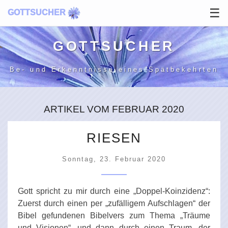
☰
GOTTSUCHER
GOTT­SUCHER
Be- und Erkenntnisse
eines Spätbekehrten
ARTIKEL VOM FEBRUAR 2020
RIESEN
Sonntag, 23. Februar 2020
Gott spricht zu mir durch eine „Doppel-Koinzidenz“:
Zuerst durch einen per „zufälligem Aufschlagen“ der
Bibel gefundenen Bibelvers zum Thema „Träume
und Visionen“, und dann durch einen Traum, der