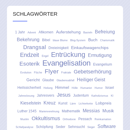
SCHLAGWÖRTER
Befreiung
Auferstehung
1 Jahr
Afikomen
Advent
Basteln
Bekehrung
Buch
Bibel
blaue Blume
Blog-System
Charismatik
Drangsal
Einkaufswagenchips
Dreieinigkeit
Entrückung
Endzeit
Ermutigung
Engel
Evangelisation
Esoterik
Evangelium
Flyer
Gebetserhörung
Evolution
Flüche
Fraktale
Heiliger Geist
Gericht
Glaube
Glaubensabfall
Himmel
Heilssicherheit
Israel
Heilung
Hölle
Humanist
Humor
Jesus
Jahresvers
Judentum
Jahreslosung
Katholizismus
KI
Kreuz
Kieselstein
Lobpreis
Kunst
Lärm
Lichterkette
Messias
Musik
Luther 1545
Mathematik
Marienverehrung
Okkultismus
Pessach
Muslim
Orthodoxie
Reinkarnation
Software
Schöpfung
Seder
Sehnsucht
Schlafparalyse
Sieger