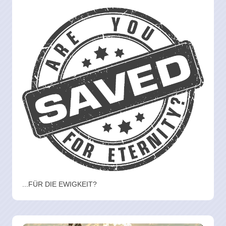
...FÜR DIE EWIGKEIT?