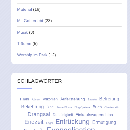
Material
(16)
Mit Gott erlebt
(23)
Musik
(3)
Träume
(5)
Worship im Park
(12)
SCHLAGWÖRTER
Befreiung
Auferstehung
1 Jahr
Afikomen
Advent
Basteln
Bekehrung
Buch
Bibel
blaue Blume
Blog-System
Charismatik
Drangsal
Einkaufswagenchips
Dreieinigkeit
Entrückung
Endzeit
Ermutigung
Engel