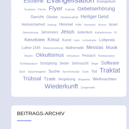
Evangelisation
Esoterik
Evangelium
Flyer
Gebetserhörung
Evolution
Flüche
Fraktale
Heiliger Geist
Gericht
Glaube
Glaubensabfall
Himmel
Heilssicherheit
Israel
Heilung
Hölle
Humanist
Humor
Jesus
Jahresvers
Judentum
Jahreslosung
Katholizismus
KI
Kreuz
Kieselstein
Lobpreis
Kunst
Lärm
Lichterkette
Messias
Musik
Luther 1545
Mathematik
Marienverehrung
Okkultismus
Pessach
Muslim
Orthodoxie
Reinkarnation
Software
Schöpfung
Seder
Sehnsucht
Schlafparalyse
Sieger
Traktat
Suche
Tod
Spott
Sprachengebet
Synchronizität
Taufe
Trübsal
Tzade
Weihnachten
Vergebung
Wegwarte
Wiederkunft
Zungenrede
BEITRAGS-ARCHIV