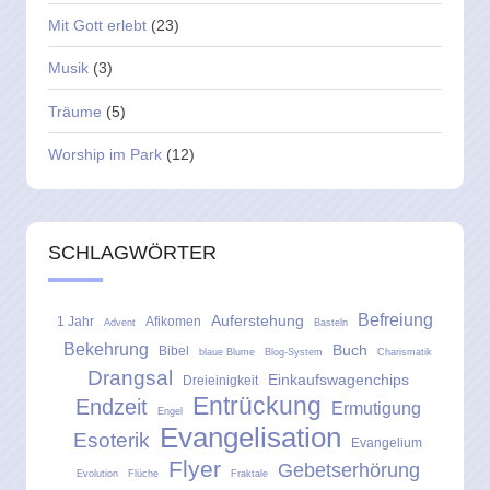
Mit Gott erlebt
(23)
Musik
(3)
Träume
(5)
Worship im Park
(12)
SCHLAGWÖRTER
Befreiung
Auferstehung
1 Jahr
Afikomen
Advent
Basteln
Bekehrung
Buch
Bibel
blaue Blume
Blog-System
Charismatik
Drangsal
Einkaufswagenchips
Dreieinigkeit
Entrückung
Endzeit
Ermutigung
Engel
Evangelisation
Esoterik
Evangelium
Flyer
Gebetserhörung
Evolution
Flüche
Fraktale