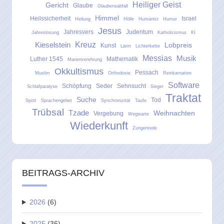
Heiliger Geist
Gericht
Glaube
Glaubensabfall
Himmel
Heilssicherheit
Israel
Heilung
Hölle
Humanist
Humor
Jesus
Jahresvers
Judentum
Jahreslosung
Katholizismus
KI
Kreuz
Kieselstein
Lobpreis
Kunst
Lärm
Lichterkette
Messias
Musik
Luther 1545
Mathematik
Marienverehrung
Okkultismus
Pessach
Muslim
Orthodoxie
Reinkarnation
Software
Schöpfung
Seder
Sehnsucht
Schlafparalyse
Sieger
Traktat
Suche
Tod
Spott
Sprachengebet
Synchronizität
Taufe
Trübsal
Tzade
Weihnachten
Vergebung
Wegwarte
Wiederkunft
Zungenrede
BEITRAGS-ARCHIV
2026
(6)
2025
(36)