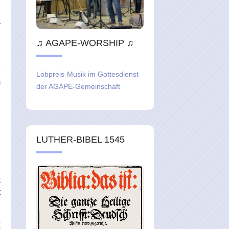
,
r
♫ AGAPE-WORSHIP ♫
n
e
Lobpreis-Musik im Gottesdienst
m
der AGAPE-Gemeinschaft
h
LUTHER-BIBEL 1545
t
t