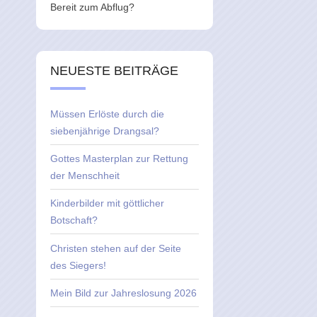
Bereit zum Abflug?
NEUESTE BEITRÄGE
Müssen Erlöste durch die
siebenjährige Drangsal?
Gottes Masterplan zur Rettung
der Menschheit
Kinderbilder mit göttlicher
Botschaft?
Christen stehen auf der Seite
des Siegers!
Mein Bild zur Jahreslosung 2026