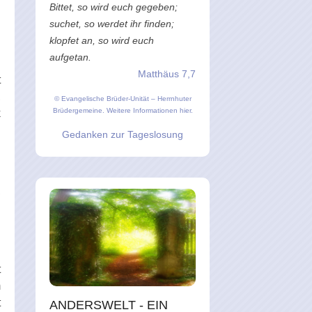
Bittet, so wird euch gegeben;
suchet, so werdet ihr finden;
klopfet an, so wird euch
aufgetan.
Matthäus 7,7
t
,
© Evangelische Brüder-Unität – Herrnhuter
Brüdergemeine.
Weitere Informationen hier.
k
n
Gedanken zur Tageslosung
h
,
n
h
t
m
t
ANDERSWELT - EIN