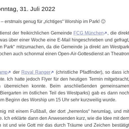
nntag, 31. Juli 2022
 – erstmals genug für „richtiges“ Worship im Park! 🙂
ienst der freikirchlichen Gemeinde
FCG München
, die direk
etwas über einer Woche eine E-Mail hingeschrieben und gefragt
im Park“ mitzumachen, da die Gemeinde ja direkt am Westpar
 Wochen auch schonmal einen Open-Air-Gottesdienst an Theatro
amp
der
Royal Ranger
(christliche Pfadfinder), so dass ic
te. Ich hatte jedoch Flyer für den heutigen Termin mitgebracht
rn überreichen konnte. Beim anschließenden gemeinsame
Biergarten im östlichen Teil des Westparks) gab es dann noc
zum Beginn des Worship um 15 Uhr sehr kurzweilig wurde.
nig mit einem Fußball, der dort „herrenlos“ herumlag, und mi
te. Ich erklärte dann den Anwesenden kurz, wie die Idee mit de
ist und wie Gott mir das durch Träume und Zeichen bestätig