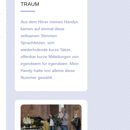
TRAUM
r
r
Aus dem Hörer meines Handys
i
kamen auf einmal diese
5
seltsamen Stimmen:
Sprachfetzen, sich
wiederholende kurze Sätze,
offenbar kurze Mitteilungen von
irgendwem für irgendwen. Mein
Handy hatte von alleine diese
Nummer gewählt...
,
e
n