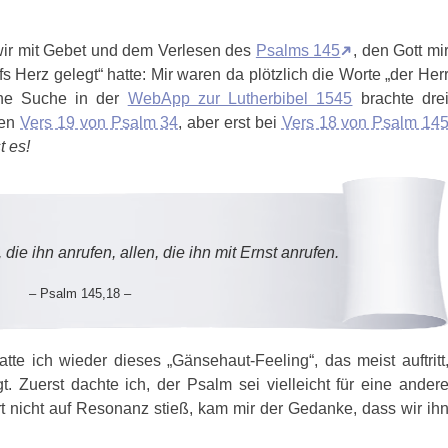
 wir mit Gebet und dem Verlesen des
Psalms 145
, den Gott mi
 Herz gelegt“ hatte: Mir waren da plötzlich die Worte „der Her
ine Suche in der
WebApp zur Lutherbibel 1545
brachte dre
ten
Vers 19 von Psalm 34
, aber erst bei
Vers 18 von Psalm 14
t es!
die ihn anrufen, allen, die ihn mit Ernst anrufen.
– Psalm 145,18 –
e ich wieder dieses „Gänsehaut-Feeling“, das meist auftritt
. Zuerst dachte ich, der Psalm sei vielleicht für eine ander
 nicht auf Resonanz stieß, kam mir der Gedanke, dass wir ih