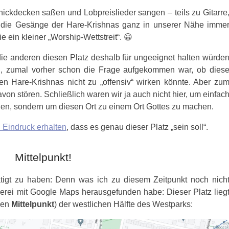
ickdecken saßen und Lobpreislieder sangen – teils zu Gitarre
 die Gesänge der Hare-Krishnas ganz in unserer Nähe imme
e ein kleiner „Worship-Wettstreit“. 😀
die anderen diesen Platz deshalb für ungeeignet halten würde
n, zumal vorher schon die Frage aufgekommen war, ob dies
en Hare-Krishnas nicht zu „offensiv“ wirken könnte. Aber zu
von stören. Schließlich waren wir ja auch nicht hier, um einfac
ingen, sondern um diesen Ort zu einem Ort Gottes zu machen.
 Eindruck erhalten
, dass es genau dieser Platz „sein soll“.
Mittelpunkt!
ätigt zu haben: Denn was ich zu diesem Zeitpunkt noch nich
lerei mit Google Maps herausgefunden habe: Dieser Platz lieg
hen
Mittelpunkt
) der westlichen Hälfte des Westparks: