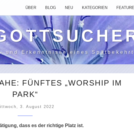
ÜBER
BLOG
NEU
KATEGORIEN
FEATUR
GOTT­SUCHE
- und Erkenntnisse
eines Spätbekehr
AHE: FÜNFTES „WORSHIP IM
PARK“
ittwoch, 3. August 2022
gung, dass es der richtige Platz ist.